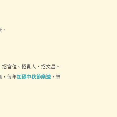
掌。
、招官位、招貴人、招文昌。
緣，每年
加碼中秋節樂透
，想