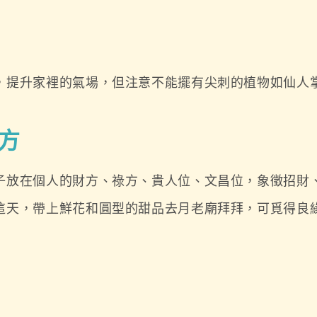
，提升家裡的氣場，但注意不能擺有尖刺的植物如仙人
方
子放在個人的財方、祿方、貴人位、文昌位，象徵招財
這天，帶上鮮花和圓型的甜品去月老廟拜拜，可覓得良