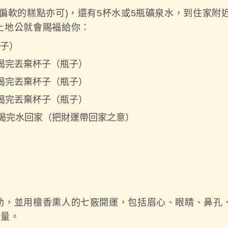
偏軟的糕點亦可)，還有5杯水或5瓶礦泉水，到住家附
土地公就會賜福給你：
子）
喝完丟棄杯子（瓶子）
喝完丟棄杯子（瓶子）
喝完丟棄杯子（瓶子）
，喝完水回家（把財運帶回家之意）
助，並用檀香熏人的七竅開運，包括眉心、眼睛、鼻孔
能量。