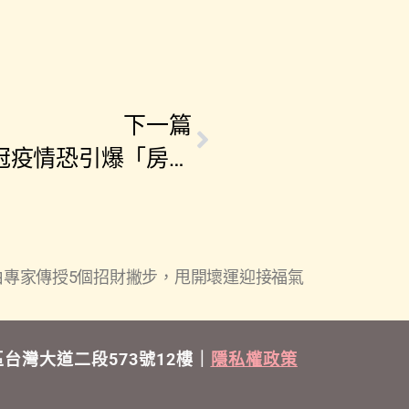
下一篇
房貸繳不出、法拍量暴增…新冠疫情恐引爆「房市斷頭潮」？
專家傳授5個招財撇步，甩開壞運迎接福氣
區台灣大道二段573號12樓｜
隱私權政策