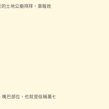
近的土地公廟拜拜，稟報姓
、嘴巴部位，也就是俗稱薰七