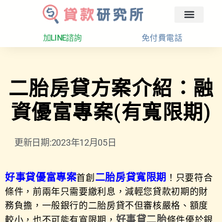
回首頁
汽車融資
貸款分析
加LINE諮詢
免付費電話
二胎房貸方案介紹：融
資優富專案(有寬限期)
更新日期:2023年12月05日
好事貸優富專案
二胎房貸寬限期
首創
！只要符合
條件，前兩年只需要繳利息，減輕您貸款初期的財
務負擔，一般銀行的二胎房貸不但審核嚴格、額度
好事貸二胎
較小，也不可能有寬限期，
條件優於銀