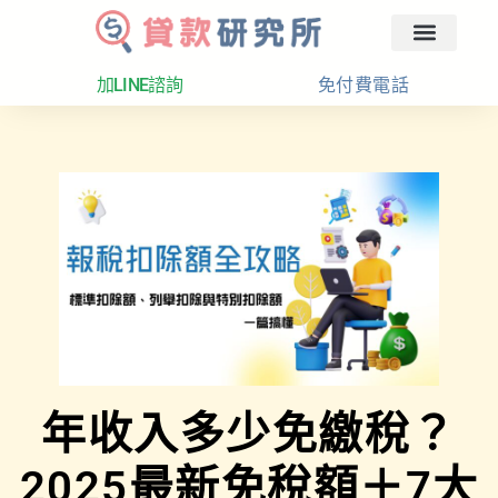
回首頁
汽車融資
貸款分析
加LINE諮詢
免付費電話
年收入多少免繳稅？
2025最新免稅額＋7大