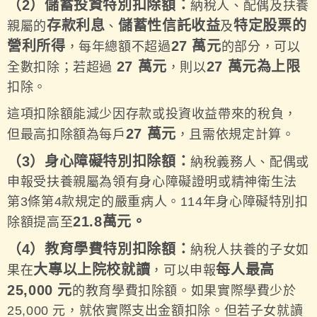
（2）儲蓄投資特別扣除額：
納稅人、配偶及扶養
存款利息
儲蓄性信託收益
特定股票的
親屬的
、
及
營利所得
27 萬元
，每年總額不超過
的部分，可以
27 萬元
27 萬元為上限
全數扣除；若超過
，則以
扣除。
這項扣除額能減少因存款或投資收益帶來的稅負，
27 萬元
但最高扣除額為每戶
，且需依規定計算。
（3）身心障礙特別扣除額：
納稅義務人、配偶或
申報受扶養親屬為領有身心障礙證明或精神衛生法
第3條第4款規定的嚴重病人。114年身心障礙特別扣
21.8萬元。
除額提高至
（4）教育學費特別扣除額：
納稅人扶養的子女如
大專以上院校就讀
每人最高
果在
，可以申報
25,000 元
的教育學費扣除額。如果實際學費少於
25,000 元，就依實際支出金額扣除。但若子女就讀