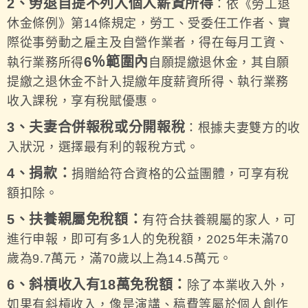
2、勞退自提不列入個人薪資所得
：依《勞工退
休金條例》第14條規定，勞工、受委任工作者、實
際從事勞動之雇主及自營作業者，得在每月工資、
6％範圍內
執行業務所得
自願提繳退休金，其自願
提繳之退休金不計入提繳年度薪資所得、執行業務
收入課稅，享有稅賦優惠。
3、夫妻合併報稅或分開報稅
：根據夫妻雙方的收
入狀況，選擇最有利的報稅方式。
4、捐款：
捐贈給符合資格的公益團體，可享有稅
額扣除。
5、扶養親屬免稅額：
有符合扶養親屬的家人，可
進行申報，即可有多1人的免稅額，2025年未滿70
歲為9.7萬元，滿70歲以上為14.5萬元。
6、斜槓收入有18萬免稅額：
除了本業收入外，
如果有斜槓收入，像是演講、稿費等屬於個人創作