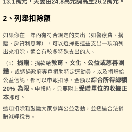
13.1萬元，夫妻由24.8萬元調高至26.2萬元。
2、
列舉扣除額
如果你在一年內有符合規定的支出（如醫療費、捐
贈、房貸利息等），可以選擇把這些支出一項項列
出來扣除，適合有較多特殊支出的人。
捐贈
教育、文化、公益或慈善團
（1）
：捐款給
體
，或透過政府專戶捐助特定運動員，以及捐贈給
綜合所得總額
公益信託，都可以申報扣除，金額以
20% 為限
受贈單位的收據正
。申報時，只要附上
本
即可。
這項扣除額鼓勵大家參與公益活動，並透過合法捐
贈減輕稅負。