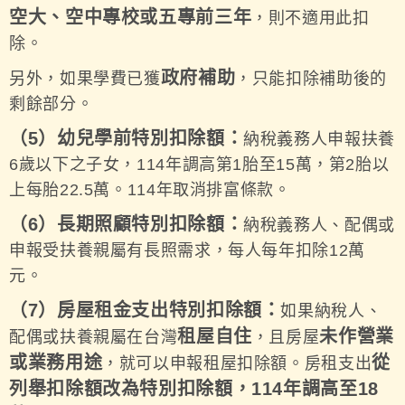
空大、空中專校或五專前三年
，則不適用此扣
除。
政府補助
另外，如果學費已獲
，只能扣除補助後的
剩餘部分。
（5）幼兒學前特別扣除額：
納稅義務人申報扶養
6歲以下之子女，114年調高第1胎至15萬，第2胎以
上每胎22.5萬。114年取消排富條款。
（6）長期照顧特別扣除額：
納稅義務人、配偶或
申報受扶養親屬有長照需求，每人每年扣除12萬
元。
（7）房屋租金支出特別扣除額：
如果納稅人、
租屋自住
未作營業
配偶或扶養親屬在台灣
，且房屋
或業務用途
從
，就可以申報租屋扣除額。房租支出
列舉扣除額改為特別扣除額，114年調高至18