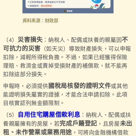
資料來源：財政部
災害損失
不
（4）
：納稅人、配偶或扶養的親屬因
可抗力的災害
（如天災）導致財產損失，可以申報
扣除，減輕所得稅負擔。不過，如果已經獲得保險
理賠、救濟金或賣掉受損財產的補償款，就不能再
扣除這部分損失。
國稅局核發的證明文件
申報時，必須提供
或其他
能證明損失屬實的證據，才能合法申請扣除。此項
目核實認列無金額限制。
自用住宅購屋借款利息
（5）
：納稅人、配偶或扶
完成戶籍登記
未出
養親屬擁有的房屋，若
，且房屋
租、未作營業或業務用途
，可將向金融機構借款