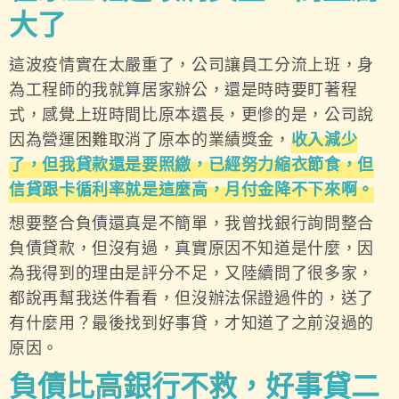
大了
這波疫情實在太嚴重了，公司讓員工分流上班，身
為工程師的我就算居家辦公，還是時時要盯著程
式，感覺上班時間比原本還長，更慘的是，公司說
因為營運困難取消了原本的業績獎金，
收入減少
了，但我貸款還是要照繳，已經努力縮衣節食，但
信貸跟卡循利率就是這麼高，月付金降不下來啊。
想要整合負債還真是不簡單，我曾找銀行詢問整合
負債貸款，但沒有過，真實原因不知道是什麼，因
為我得到的理由是評分不足，又陸續問了很多家，
都說再幫我送件看看，但沒辦法保證過件的，送了
有什麼用？最後找到好事貸，才知道了之前沒過的
原因。
負債比高銀行不救，好事貸二