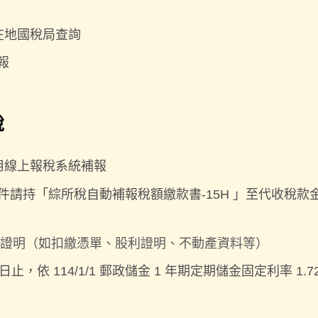
在地國稅局查詢
報
稅
用線上報稅系統補報
件請持「綜所稅自動補報稅額繳款書-15H 」至代收稅款
證明（如扣繳憑單、股利證明、不動產資料等）
止，依 114/1/1 郵政儲金 1 年期定期儲金固定利率 1