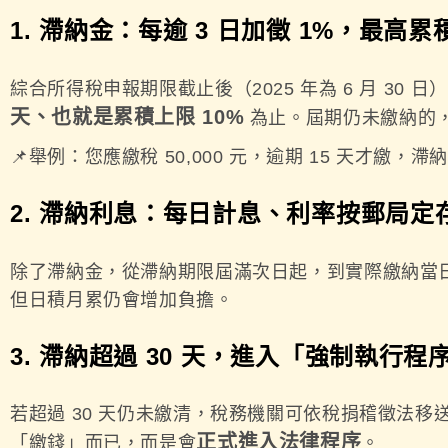
1. 滯納金：每逾 3 日加徵 1%，最高累積
綜合所得稅申報期限截止後（2025 年為 6 月 30 
天、也就是累積上限 10%
為止。屆期仍未繳納的
📌舉例：您應繳稅 50,000 元，逾期 15 天才繳，滯納金
2. 滯納利息：每日計息、利率按郵局定
除了滯納金，從滯納期限屆滿次日起，到實際繳納當
但日積月累仍會增加負擔。
3. 滯納超過 30 天，進入「強制執行程
若超過 30 天仍未繳清，稅務機關可依稅捐稽徵法
正式進入法律程序
「繳錢」而已，而是會
。