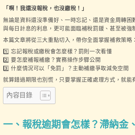
「啊！我還沒報稅，也沒繳稅！」
無論是資料還沒準備好、一時忘記、還是資金周轉困
與每日計息的利息，更可能面臨補稅罰鍰、甚至被強
本篇文章將從三大重點切入，帶你全面掌握補救策略
1️⃣ 忘記報稅或繳稅會怎麼樣？罰則一次看懂
2️⃣ 要怎麼補報補繳？實務操作步驟公開
3️⃣ 什麼情況可以「免罰」？主動補繳爭取減免空間
就算錯過期限也別慌，只要掌握正確處理方式，就能
內容目錄
一、報稅逾期會怎樣？滯納金