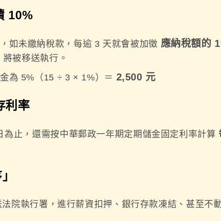
 10%
應納稅額的 1
日），如未繳納稅款，每逾 3 天就會被加徵
，將被移送執行。
2,500 元
為 5%（15 ÷ 3 × 1%）＝
存利率
日為止，還需按中華郵政一年期定期儲金固定利率計算
序」
移送法院執行署，進行薪資扣押、銀行存款凍結、甚至不