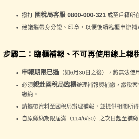
國稅局客服 0800-000-321
撥打
或至戶籍所
建議攜帶身分證、印章，以便後續臨櫃申辦補
步驟二：臨櫃補報、不可再使用線上報
申報期限已過
（如6月30日之後），將無法使
親赴國稅局臨櫃
必須
辦理補報與補繳，繳稅案
繳納。
請攜帶資料至國稅局辦理補報，並提供相關所得
自原繳納期限屆滿（114/6/30）之次日起至補繳日