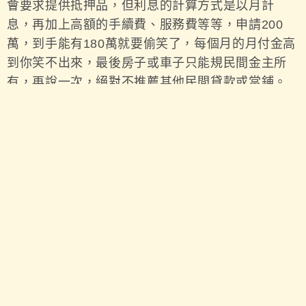
會要求提供抵押品，但利息的計算方式是以月計
息，再加上高額的手續費、服務費等等，申請200
萬，到手能有180萬就要偷笑了，每個月的月付金高
到你笑不出來，最後房子或車子只能規民間金主所
有，再說一次，絕對不推薦其他民間貸款或當鋪。
想借200萬，通常要有抵押品才容易成功，抵押品中
二胎房貸
又以房子最有價值，想借200萬，好事貸
是最有機會的。
上一篇
下一篇
新車貸款還在繳可以再增貸嗎？汽車貸款比我想像的還多
【真實案例】名車貸款最高300萬直接核給你|汽車貸款