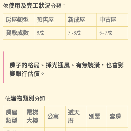
使用及完工狀況
依
分類：
房屋類型
預售屋
新成屋
中古屋
貸款成數
8成
7~8成
5~7成
房子的格局、採光通風、有無裝潢，也會影
響銀行估價。
建物類別
依
分類：
房屋
電梯
透天
公寓
別墅
套房
類型
大樓
厝