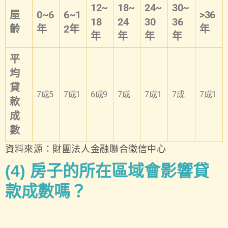
12~
18~
24~
30~
屋
0~6
6~1
>36
18
24
30
36
齡
年
2
年
年
年
年
年
年
平
均
貸
7成5
7成1
6成9
7成
7成1
7成
7成1
款
成
數
資料來源：財團法人金融聯合徵信中心
(4)
房子的所在區域會影響貸
款成數嗎？