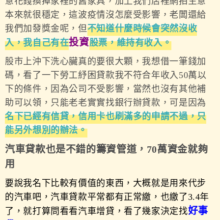
意花錢換掉家裡的舊家具，加上我們店裡網拍生意
本來就很穩定，這波疫情沒怎麼受影響，老闆還給
我們加發獎金呢，但
不知道什麼時候會突然沒收
投資
入，我自己有在
股票
，維持有收入。
股市上沖下洗心臟真的要很大顆，我想借一筆錢加
碼，看了一下勞工紓困貸款我不符合年收入50萬以
下的條件，因為公司不受影響，當然也沒有其他補
助可以領，只能老老實實找銀行辦貸款，可是因為
名下已經有信貸，信用卡也刷滿多的申請不過，只
能另外想別的辦法。
汽車貸款也是不錯的籌資管道，70萬資金就夠
用
要說我名下比較有價值的東西，大概就是用來代步
的汽車吧，汽車貸款平常都有正常繳，也繳了3.4年
好事
了，就打算問看看汽車增貸，看了幾家決定找