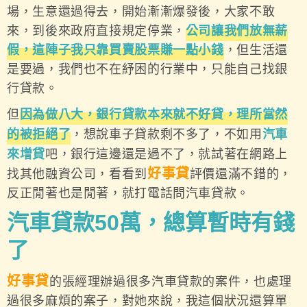
場，生意還過得去，開始漸漸爆發後，大家不敢
來，到後來政府直接規定停業，
公司讓我們放無薪
假，這陣子我只靠買賣股票賺一點小錢
，但生活還
是要過，我們也不在紓困的行業中，只能自己找銀
行貸款。
但
因為做八大，銀行貸款本來就不好貸，理所當然
的被拒絕了
，想說車子貸款剩不多了，不如用
汽車
來增貸
吧，銀行這邊還是過不了，就試著在網路上
好事貸
找其他融資公司，看看到
評價還滿不錯的，
反正閒著也是閒著，就打電話問汽車貸款。
汽車貸款50
萬，總算暫時有錢
了
好事貸
的張經理辦過很多汽車貸款的案件，也處理
過很多麻煩的案子，對她來說，我這個狀況還算單