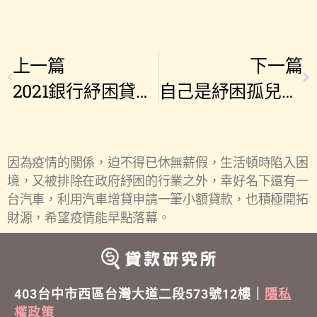
上一篇
下一篇
2021銀行紓困貸款&債務協助個人及企業(房貸、車貸、信用卡、消費型貸款)
自己是紓困孤兒怎麼辦？政府會有其他補助方案嗎？
因為疫情的關係，迫不得已休無薪假，生活頓時陷入困
境，又被排除在政府紓困的行業之外，幸好名下還有一
台汽車，利用汽車增貸申請一筆小額貸款，也積極開拓
財源，希望疫情能早點落幕。
403台中市西區台灣大道二段573號12樓｜
隱私
權政策