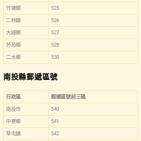
竹塘鄉
525
二林鎮
526
大城鄉
527
芳苑鄉
528
二水鄉
530
南投縣郵遞區號
行政區
郵遞區號前三碼
南投市
540
中寮鄉
541
草屯鎮
542