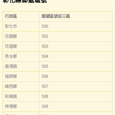
彰化縣郵遞區號
行政區
郵遞區號前三碼
彰化市
500
芬園鄉
502
花壇鄉
503
秀水鄉
504
鹿港鎮
505
福興鄉
506
線西鄉
507
和美鎮
508
伸港鄉
509