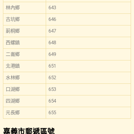
林內鄉
643
古坑鄉
646
莿桐鄉
647
西螺鎮
648
二崙鄉
649
北港鎮
651
水林鄉
652
口湖鄉
653
四湖鄉
654
元長鄉
655
嘉義市郵遞區號