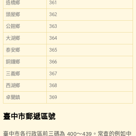
造橋鄉
361
頭屋鄉
362
公館鄉
363
大湖鄉
364
泰安鄉
365
銅鑼鄉
366
三義鄉
367
西湖鄉
368
卓蘭鎮
369
臺中市郵遞區號
臺中市各行政區前三碼為 400～439。常查的例如中