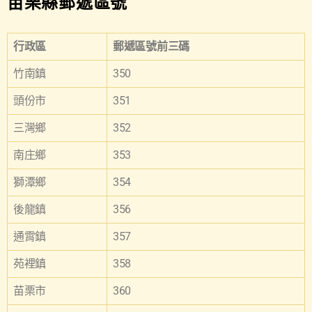
苗栗縣郵遞區號
行政區
郵遞區號前三碼
竹南鎮
350
頭份市
351
三灣鄉
352
南庄鄉
353
獅潭鄉
354
後龍鎮
356
通霄鎮
357
苑裡鎮
358
苗栗市
360