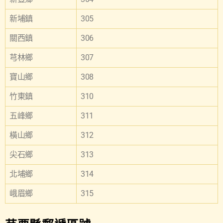
新埔鎮
305
關西鎮
306
芎林鄉
307
寶山鄉
308
竹東鎮
310
五峰鄉
311
橫山鄉
312
尖石鄉
313
北埔鄉
314
峨眉鄉
315