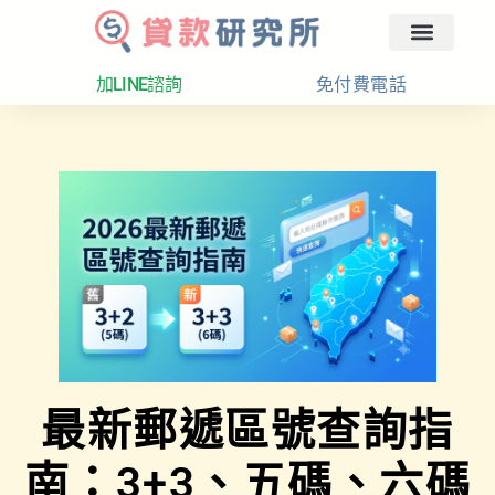
回首頁
汽車融資
貸款分析
加LINE諮詢
免付費電話
最新郵遞區號查詢指
南：3+3、五碼、六碼