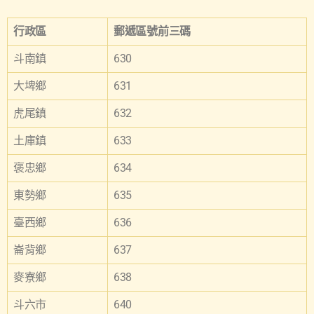
行政區
郵遞區號前三碼
斗南鎮
630
大埤鄉
631
虎尾鎮
632
土庫鎮
633
褒忠鄉
634
東勢鄉
635
臺西鄉
636
崙背鄉
637
麥寮鄉
638
斗六市
640