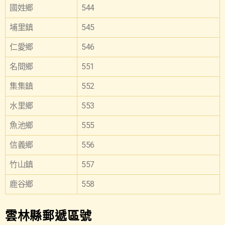
國姓鄉
544
埔里鎮
545
仁愛鄉
546
名間鄉
551
集集鎮
552
水里鄉
553
魚池鄉
555
信義鄉
556
竹山鎮
557
鹿谷鄉
558
雲林縣郵遞區號