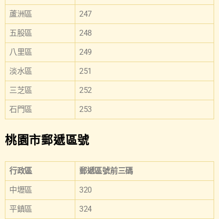
蘆洲區
247
五股區
248
八里區
249
淡水區
251
三芝區
252
石門區
253
桃園市郵遞區號
行政區
郵遞區號前三碼
中壢區
320
平鎮區
324