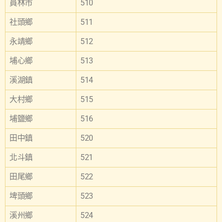
員林市
510
社頭鄉
511
永靖鄉
512
埔心鄉
513
溪湖鎮
514
大村鄉
515
埔鹽鄉
516
田中鎮
520
北斗鎮
521
田尾鄉
522
埤頭鄉
523
溪州鄉
524