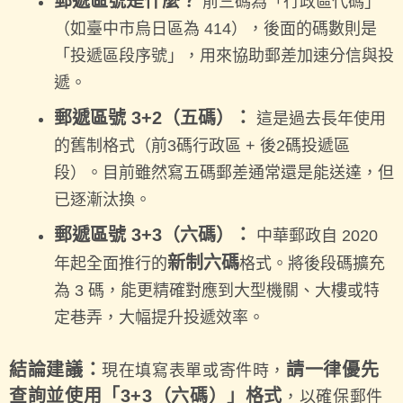
郵遞區號是什麼？
前三碼為「行政區代碼」
（如臺中市烏日區為 414），後面的碼數則是
「投遞區段序號」，用來協助郵差加速分信與投
遞。
郵遞區號 3+2（五碼）：
這是過去長年使用
的舊制格式（前3碼行政區 + 後2碼投遞區
段）。目前雖然寫五碼郵差通常還是能送達，但
已逐漸汰換。
郵遞區號 3+3（六碼）：
中華郵政自 2020
新制六碼
年起全面推行的
格式。將後段碼擴充
為 3 碼，能更精確對應到大型機關、大樓或特
定巷弄，大幅提升投遞效率。
結論建議：
請一律優先
現在填寫表單或寄件時，
查詢並使用「3+3（六碼）」格式
，以確保郵件