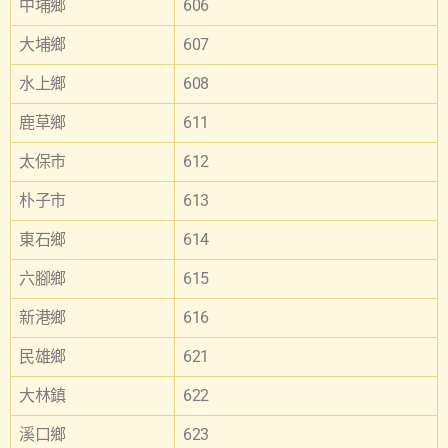
中埔鄉
606
大埔鄉
607
水上鄉
608
鹿草鄉
611
太保市
612
朴子市
613
東石鄉
614
六腳鄉
615
新港鄉
616
民雄鄉
621
大林鎮
622
溪口鄉
623