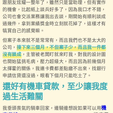
跟朋友炫耀一整年了，雖然只是當助理，但有實作
的機會，比起紙上談兵好多了，因為我口才不錯，
公司也會交派業務讓我出去談，剛開始有順利談成
過幾件，拿到業績獎金時立刻就花掉了，這樣才有
犒賞自己的感覺嘛。
但案子本來就不是常常有，而且我們也不是太大的
公司，
接下來三個月，不但案子少，而且我一件都
沒有談成
，主管被老闆盯就來盯我，對我的設計圖
也開始猛挑毛病，壓力超級大，而且因為前幾個月
太揮霍的關係，我連卡費都差點繳不出來，找銀行
申請信貸還沒過，眼看下個月只能吃土了。
還好有機車貸款，至少讓我度
過生活難關
機
我垂頭喪氣的騎車回家，邊騎邊想說如果可以用