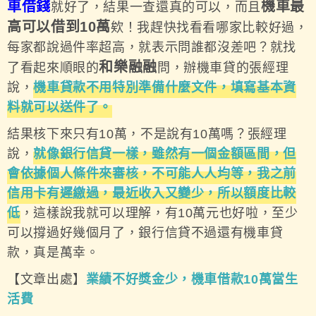
車借錢
機車最
就好了，結果一查還真的可以，而且
高可以借到10萬
欸！我趕快找看看哪家比較好過，
每家都說過件率超高，就表示問誰都沒差吧？就找
和樂融融
了看起來順眼的
問，辦機車貸的張經理
說，
機車貸款不用特別準備什麼文件，填寫基本資
料就可以送件了。
結果核下來只有10萬，不是說有10萬嗎？張經理
說，
就像銀行信貸一樣，雖然有一個金額區間，但
會依據個人條件來審核，不可能人人均等，我之前
信用卡有遲繳過，最近收入又變少，所以額度比較
低
，這樣說我就可以理解，有10萬元也好啦，至少
可以撐過好幾個月了，銀行信貸不過還有機車貸
款，真是萬幸。
【文章出處】
業績不好獎金少，機車借款10萬當生
活費