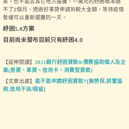
業，也不能去其它地方擺攤，一萬元的紓困根本過
不了2個月，透過好事貸申請到較大金額，等待疫情
暫緩可以重新擺攤的一天。
紓困5.0方案
目前尚未發布目前只有紓困4.0
【延伸閱讀】
2021銀行紓困貸款&債務協助個人及企
業(房貸、車貸、信用卡、消費型貸款)
【文章出處】
能不能申請紓困貸款?(無勞保,前置協
商,信用不良/瑕疵)