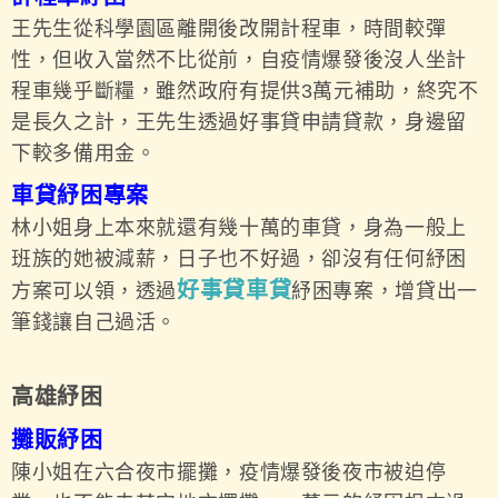
王先生從科學園區離開後改開計程車，時間較彈
性，但收入當然不比從前，自疫情爆發後沒人坐計
程車幾乎斷糧，雖然政府有提供3萬元補助，終究不
是長久之計，王先生透過好事貸申請貸款，身邊留
下較多備用金。
車貸紓困專案
林小姐身上本來就還有幾十萬的車貸，身為一般上
班族的她被減薪，日子也不好過，卻沒有任何紓困
好事貸車貸
方案可以領，透過
紓困專案，增貸出一
筆錢讓自己過活。
高雄紓困
攤販紓困
陳小姐在六合夜市擺攤，疫情爆發後夜市被迫停