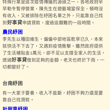
特殊行業是這次疫情傳播的源頭之一，各地政府早
早勒令暫停營業，陳先生在遊藝場當保全，頓時沒
有收入，又被排除在紓困名單之外，只能靠自己找
好事貸
到
申請貸款，度過這艱難的一段時間。
農民紓困
李先生以種田維生，偏偏中部地區乾旱已久，本來
就快活不下去了，又遇到疫情衝擊，雖然政府提供
了生活補貼金1萬元，卻不足以支撐全家人的生活，
好事貸
透過
借到足夠的金額，老天也終於下雨，一
切都變好了。
台南紓困
有一大家子要養，收入不能斷，紓困不夠力還是要
靠自己找貸款。
計程車紓困