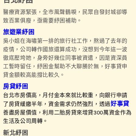
台北紓困
醫療資源緊張，全市風聲鶴唳，民眾自發封城卻導
致百業俱廢，亟需要紓困補助。
旅遊業紓困
吳小姐在海嘯第一排的旅行社工作，熬過了去年的
疫情，公司轉作國旅還算成功，沒想到今年這一波
徹底壓垮她，身旁好幾位同事被資遣，因是資深員
工暫時留任，紓困金幫助不大聊勝於無，好事貸申
貸金額較高能撐比較久。
房貸紓困
台北市房價高，月付金本來就比較重，向銀行申請
好事貸
了
房貸緩繳
半年，資金需求仍然強烈，透過
善盡房屋價值，利用
二胎房貸
來增貸300萬資金作為
生活及公司周轉。
新北紓困