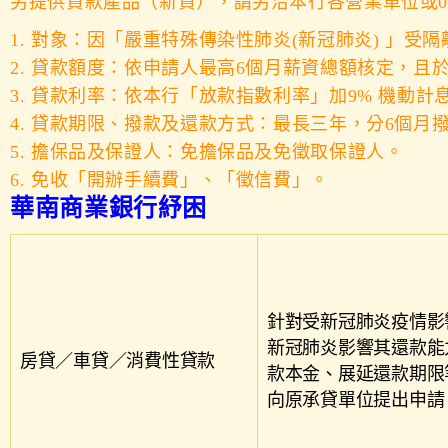
另提供貸款產品（新貸），請另洽本行各營業單位或02-21
1. 對象：因「嚴重特殊傳染性肺炎(新冠肺炎) 」受
2. 貸款額度：依申請人最高6個月薪資總額核定，且
3. 貸款利率：依本行「放款指數利率」加9% 機動計息(
4. 貸款期限、撥款及還款方式：最長三年，分6個月
5. 擔保品及保證人：免擔保品及免徵取保證人。
6. 免收「開辦手續費」、「徵信費」。
華南商業銀行紓困
針對受新冠肺炎疫情影
新冠肺炎影響其還款能
房貸／車貸／消費性貸款
款本金、展延還款期限
向原承貸單位提出申請