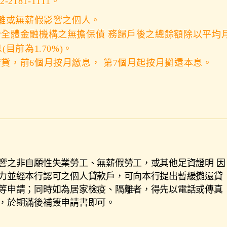
81-1111。
隔離或無薪假影響之個人。
於全體金融機構之無擔保債 務歸戶後之總餘額除以平均
目前為1.70%)。
撥貸，前6個月按月繳息， 第7個月起按月攤還本息。
響之非自願性失業勞工、無薪假勞工，或其他足資證明 因
力並經本行認可之個人貸款戶，可向本行提出暫緩攤還貸
等申請；同時如為居家檢疫、隔離者，得先以電話或傳真
，於期滿後補簽申請書即可。