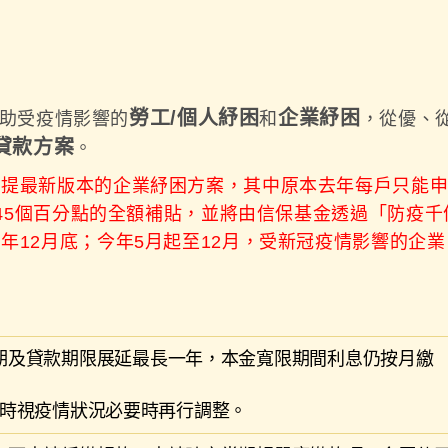
勞工/個人紓困
企業紓困
協助受疫情影響的
和
，從優、
貸款方案
。
提最新版本的企業紓困方案，其中原本去年每戶只能申
.845個百分點的全額補貼，並將由信保基金透過「防疫
年12月底；今年5月起至12月，受新冠疫情影響的企
限期及貸款期限展延最長一年，本金寬限期間利息仍按月繳
0止，屆時視疫情狀況必要時再行調整。