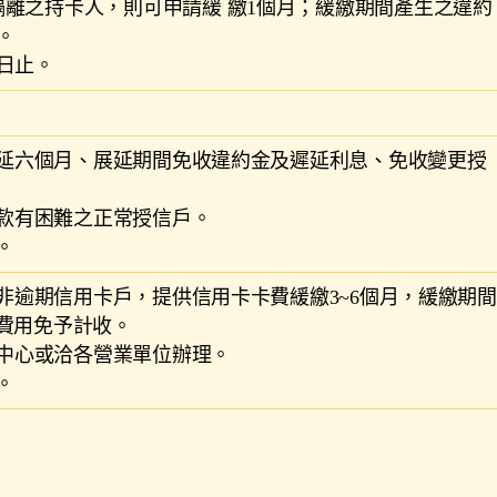
隔離之持卡人，則可申請緩 繳1個月；緩繳期間產生之違約
。
0日止。
息展延六個月、展延期間免收違約金及遲延利息、免收變更授
還款有困難之正常授信戶。
。
之非逾期信用卡戶，提供信用卡卡費緩繳3~6個月，緩繳期間
費用免予計收。
務中心或洽各營業單位辦理。
。