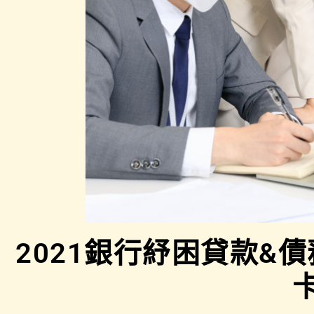
2021銀行紓困貸款&