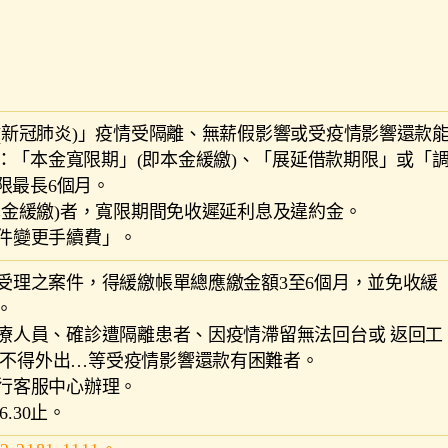
炎(新冠肺炎)」疫情受隔離、無薪假影響或受疫情影響還款
：「本金寬限期」(即本金緩繳)、「展延借款期限」或「
限最長6個月。
即本金緩繳)者，寬限期間免收遲延利息及違約金。
條件變更手續費」。
間受理之案件，得緩繳帳單總應繳金額3至6個月，並免收緩
。
醫療人員、確診遭隔離患者、因疫情滯留無法回台或 返回工
疫不得外出…等受疫情影響還款有困難者。
本行客服中心辦理。
6.30止。