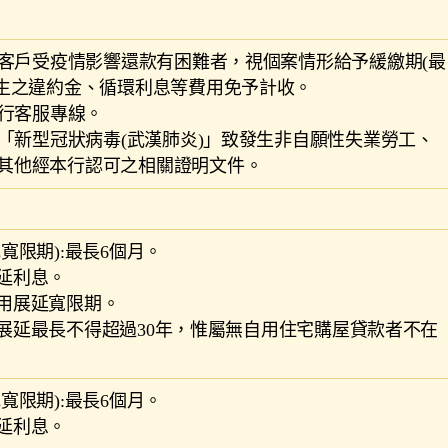
用卡客戶受疫情影響還款有困難者，視個案情形給予緩繳期(最
產生之違約金、循環利息等費用免予計收。
本行客服專線。
因「新型冠狀病毒(武漢肺炎)」致發生非自願性失業勞工、
其他經本行認可之相關證明文件。
或寬限期):最長6個月。
遲延利息。
適用展延寬限期。
限展延最長不得超過30年，惟屬無自用住宅購屋貸款者不在
或寬限期):最長6個月。
遲延利息。