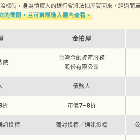
流標時，身為債權人的銀行會將法拍屋買回來，經過簡
交的問題，且可實際進入屋內查看。
屋
金拍屋
台灣金融資產服務
法院
股份有限公司
人
債務人
8
7~8
折
市價
折
通訊投標
彌封投標／通訊投標