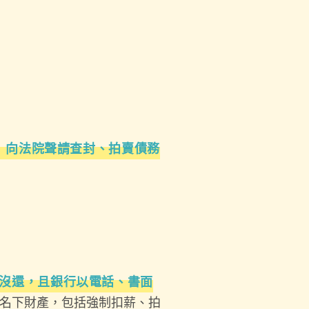
》向法院聲請查封、拍賣債務
月沒還，且銀行以電話、書面
名下財產，包括強制扣薪、拍