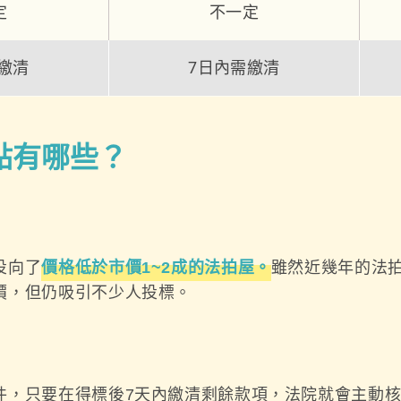
定
不一定
繳清
7日內需繳清
點有哪些？
投向了
價格低於市價1~2成的法拍屋。
雖然近幾年的法
價，但仍吸引不少人投標。
件，只要在得標後7天內繳清剩餘款項，法院就會主動