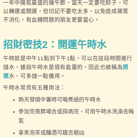
一年中陽氣最盛的端午節，當天一定要吃粽子，可
以轉運或開運，但切記不要吃太多，以免造成腸胃
不消化，有血糖問題的朋友更要當心。
招財密技2：開運午時水
午時就是中午11點到下午1點，可以在這段時間進行
儲水，據說午時水是很有能量的，因此也被稱為
開
運
水，可多儲一點備用。
午時水常見有五種用法：
熱天發燒中暑時可喝煮過的午時水
參加完喪葬場合或探病完，可用午時水洗澡去晦
氣
拿來泡茶或釀酒可趨吉避凶