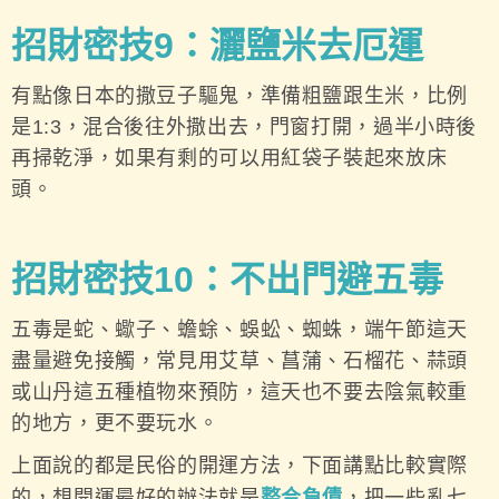
招財密技9：灑鹽米去厄運
有點像日本的撒豆子驅鬼，準備粗鹽跟生米，比例
是1:3，混合後往外撒出去，門窗打開，過半小時後
再掃乾淨，如果有剩的可以用紅袋子裝起來放床
頭。
招財密技10：不出門避五毒
五毒是蛇、蠍子、蟾蜍、蜈蚣、蜘蛛，端午節這天
盡量避免接觸，常見用艾草、菖蒲、石榴花、蒜頭
或山丹這五種植物來預防，這天也不要去陰氣較重
的地方，更不要玩水。
上面說的都是民俗的開運方法，下面講點比較實際
的，想開運最好的辦法就是
整合負債
，把一些亂七