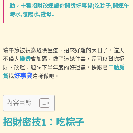
動，十種招財改運讓你開獎好事貸(吃粽子,開運午
時水,陰陽水,錢母..
端午節被視為驅除瘟疫、招來好運的大日子，這天
不僅大
樂透
會加碼，做了這幾件事，還可以幫你招
財、改運，迎來下半年度的好運氣，快跟著
二胎房
好事貸
貸
找
這樣做吧。
內容目錄
招財密技1：吃粽子