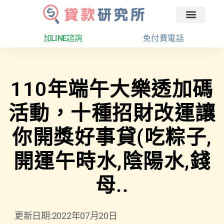
回首頁
汽車融資
貸款分析
加LINE諮詢
免付費電話
110年端午大樂透加碼
活動，十種招財改運讓
你開獎好事貸(吃粽子,
開運午時水,陰陽水,錢
母..
更新日期:2022年07月20日