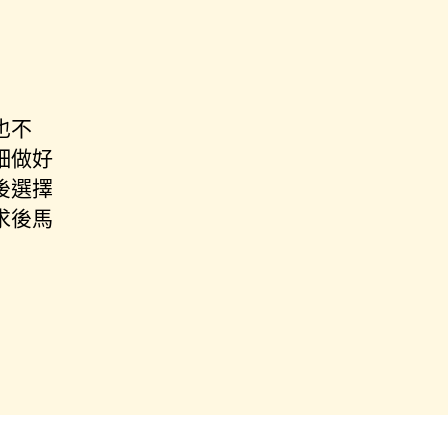
也不
細做好
後選擇
求後馬