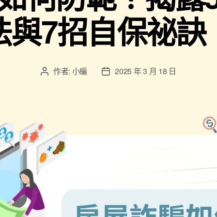
法與7招自保祕訣
作者:
小編
2025 年 3 月 18 日