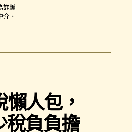
為詐騙
仲介、
稅懶人包，
少稅負負擔