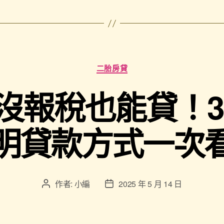
二胎房貸
沒報稅也能貸！3
明貸款方式一次
作者:
小編
2025 年 5 月 14 日