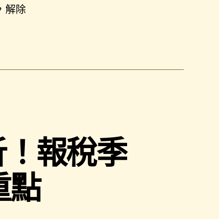
，解除
析！報稅季
重點