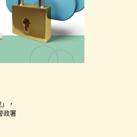
稅」，
警政署